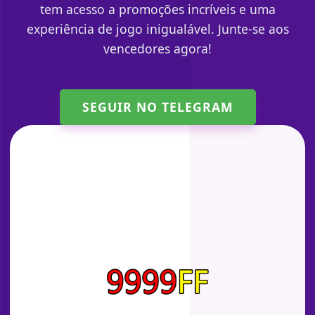
tem acesso a promoções incríveis e uma
experiência de jogo inigualável. Junte-se aos
vencedores agora!
SEGUIR NO TELEGRAM