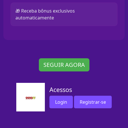
🎁 Receba bônus exclusivos
automaticamente
SEGUIR AGORA
Acessos
Login
Registrar-se