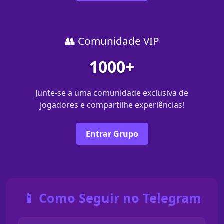
👥 Comunidade VIP
1000+
Junte-se a uma comunidade exclusiva de
jogadores e compartilhe experiências!
Entrar Grupo
📱 Como Seguir no Telegram