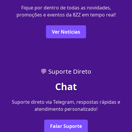
Fique por dentro de todas as novidades,
promoções e eventos da 8ZZ em tempo real!
Ver Notícias
💬 Suporte Direto
Chat
Suporte direto via Telegram, respostas rápidas e
atendimento personalizado!
Falar Suporte