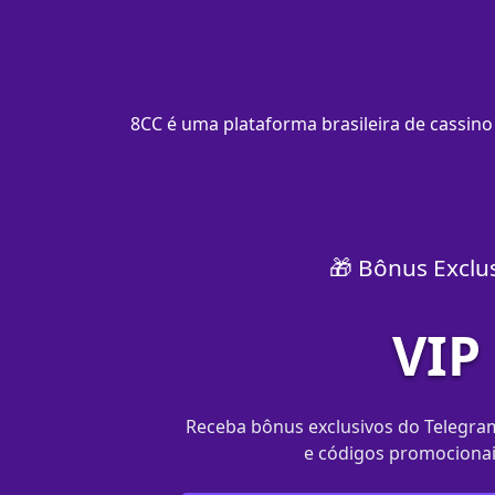
8CC é uma plataforma brasileira de cassin
🎁 Bônus Exclu
VIP
Receba bônus exclusivos do Telegra
e códigos promocionai