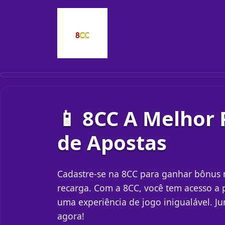
📱 8CC A Melhor
de Apostas
Cadastre-se na 8CC para ganhar bônus 
recarga. Com a 8CC, você tem acesso a 
uma experiência de jogo inigualável. J
agora!