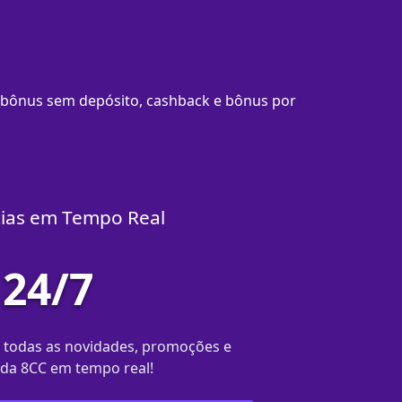
e bônus sem depósito, cashback e bônus por
cias em Tempo Real
24/7
e todas as novidades, promoções e
 da 8CC em tempo real!