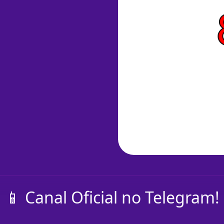
📱 Canal Oficial no Telegram!