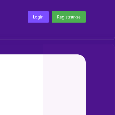
Login
Registrar-se