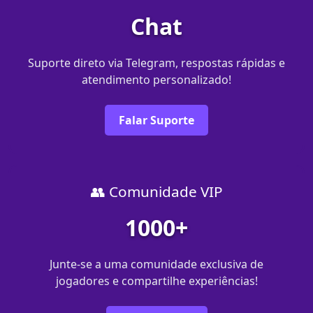
Chat
Suporte direto via Telegram, respostas rápidas e
atendimento personalizado!
Falar Suporte
👥 Comunidade VIP
1000+
Junte-se a uma comunidade exclusiva de
jogadores e compartilhe experiências!