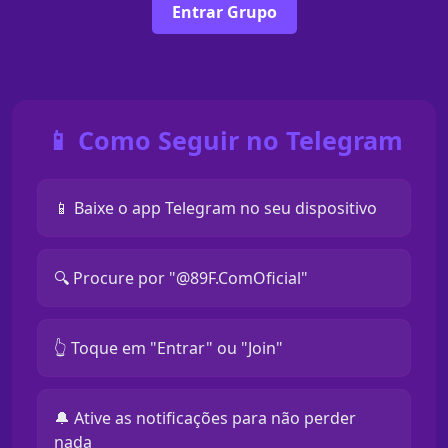
Entrar Grupo
📱 Como Seguir no Telegram
📱 Baixe o app Telegram no seu dispositivo
🔍 Procure por "@89F.ComOficial"
👆 Toque em "Entrar" ou "Join"
🔔 Ative as notificações para não perder
nada