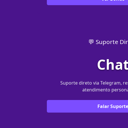
💬 Suporte Di
Cha
Suporte direto via Telegram, r
atendimento persona
Falar Suport