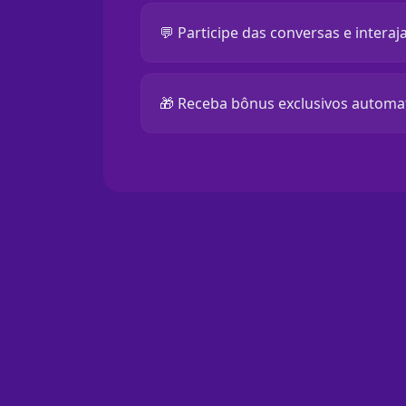
💬 Participe das conversas e interaj
🎁 Receba bônus exclusivos autom