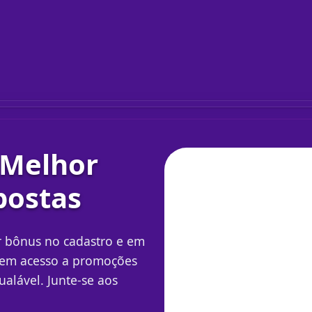
 Melhor
postas
r bônus no cadastro e em
tem acesso a promoções
ualável. Junte-se aos