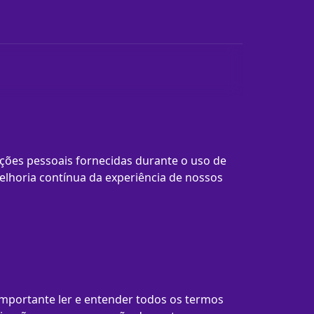
ções pessoais fornecidas durante o uso de
elhoria contínua da experiência de nossos
mportante ler e entender todos os termos