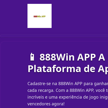
📱 888Win APP A
Plataforma de A
Cadastre-se na 888Win APP para ganha
cada recarga. Com a 888Win APP, você 
incríveis e uma experiência de jogo inig
vencedores agora!