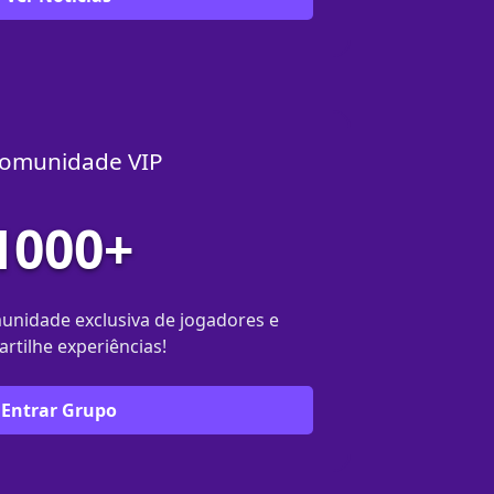
Comunidade VIP
1000+
unidade exclusiva de jogadores e
rtilhe experiências!
Entrar Grupo