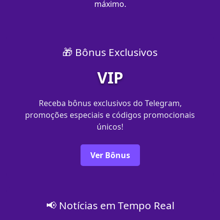
máximo.
🎁 Bônus Exclusivos
VIP
Receba bônus exclusivos do Telegram,
promoções especiais e códigos promocionais
únicos!
Ver Bônus
📢 Notícias em Tempo Real