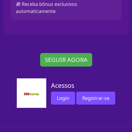
🎁 Receba bônus exclusivos
automaticamente
SEGUIR AGORA
Acessos
Login
Registrar-se