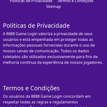
Políticas de Privacidade
Termos e Condições
Sitemap
Políticas de Privacidade
A 8888 Game Login valoriza a privacidade de seus
usuários e está empenhada em proteger todas as
informações pessoais fornecidas durante o uso de
nossos canais de comunicação. Todos os dados
coletados são utilizados exclusivamente para fins de
melhoria contínua da experiência de nossos jogadores.
Termos e Condições
Os usuários da 8888 Game Login concordam em
respeitar todas as regras e regulamentos