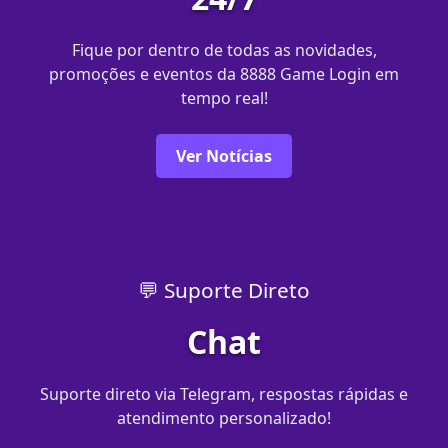
Fique por dentro de todas as novidades,
promoções e eventos da 8888 Game Login em
tempo real!
Ver Notícias
💬 Suporte Direto
Chat
Suporte direto via Telegram, respostas rápidas e
atendimento personalizado!