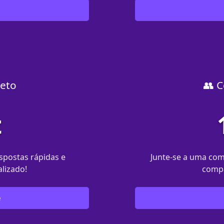
reto
👥 
t
espostas rápidas e
Junte-se a uma com
lizado!
compa
e