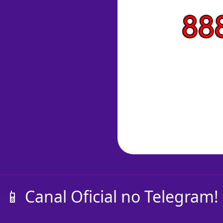
📱 Canal Oficial no Telegram!