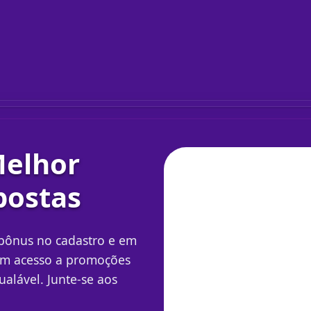
Melhor
postas
bônus no cadastro e em
em acesso a promoções
ualável. Junte-se aos