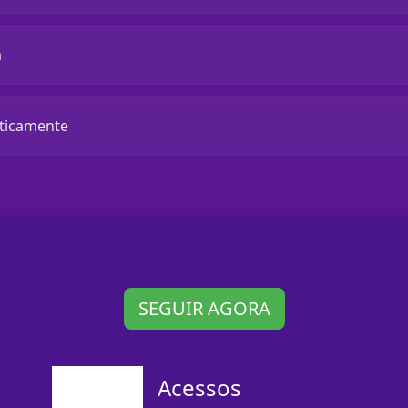
a
aticamente
SEGUIR AGORA
Acessos