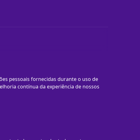
ões pessoais fornecidas durante o uso de
elhoria contínua da experiência de nossos