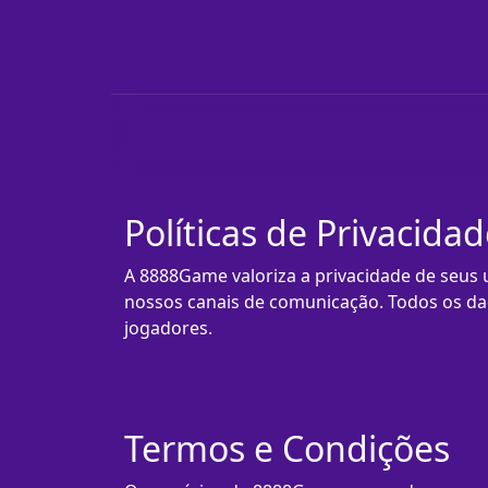
Políticas de Privacida
A 8888Game valoriza a privacidade de seus
nossos canais de comunicação. Todos os dad
jogadores.
Termos e Condições