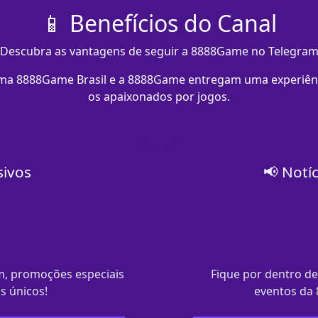
📱 Benefícios do Canal
Descubra as vantagens de seguir a 8888Game no Telegra
orma 8888Game Brasil e a 8888Game entregam uma experiênci
os apaixonados por jogos.
sivos
📢 Notí
m, promoções especiais
Fique por dentro d
s únicos!
eventos da