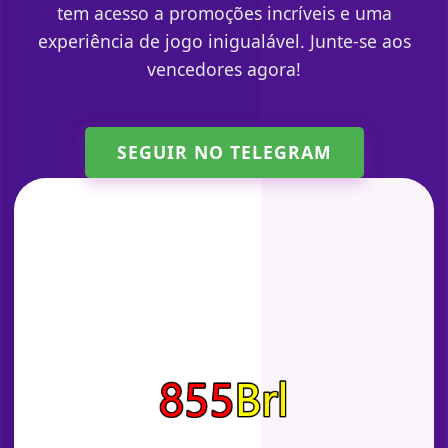
tem acesso a promoções incríveis e uma
experiência de jogo inigualável. Junte-se aos
vencedores agora!
SEGUIR NO TELEGRAM