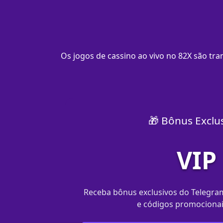
Os jogos de cassino ao vivo no 82X são tra
🎁 Bônus Exclu
VIP
Receba bônus exclusivos do Telegra
e códigos promocionai