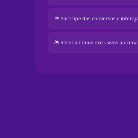
💬 Participe das conversas e interaj
🎁 Receba bônus exclusivos autom