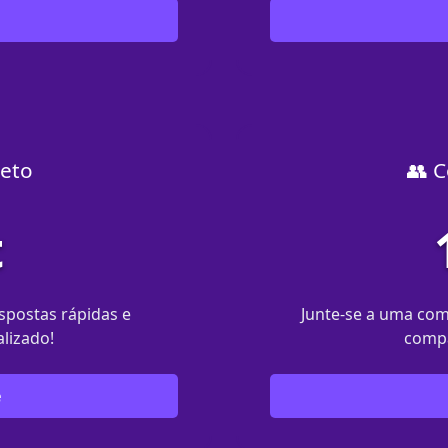
reto
👥 
t
espostas rápidas e
Junte-se a uma com
lizado!
compa
e