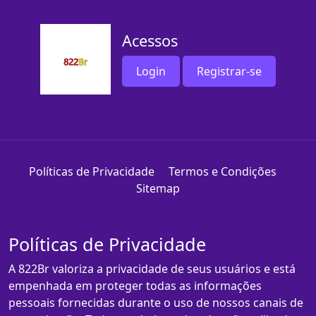
Acessos
Login
Registrar-se
Políticas de Privacidade
Termos e Condições
Sitemap
Políticas de Privacidade
A 822Br valoriza a privacidade de seus usuários e está
empenhada em proteger todas as informações
pessoais fornecidas durante o uso de nossos canais de