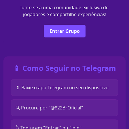
Junte-se a uma comunidade exclusiva de
jogadores e compartilhe experiências!
Entrar Grupo
📱 Como Seguir no Telegram
📱 Baixe o app Telegram no seu dispositivo
🔍 Procure por "@822BrOficial"
👆 Toque em "Entrar" ou "Join"