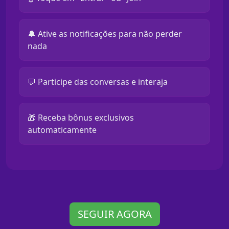
🔔 Ative as notificações para não perder
nada
💬 Participe das conversas e interaja
🎁 Receba bônus exclusivos
automaticamente
SEGUIR AGORA