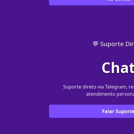
💬 Suporte Di
Cha
Suporte direto via Telegram, r
atendimento persona
Falar Suport