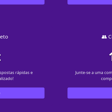
reto
👥 
t
espostas rápidas e
Junte-se a uma com
lizado!
compa
e