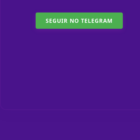
SEGUIR NO TELEGRAM