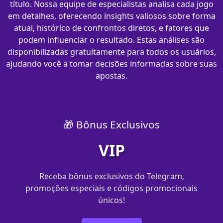
título. Nossa equipe de especialistas analisa cada jogo
em detalhes, oferecendo insights valiosos sobre forma
atual, histórico de confrontos diretos, e fatores que
podem influenciar o resultado. Estas análises são
disponibilizadas gratuitamente para todos os usuários,
ajudando você a tomar decisões informadas sobre suas
apostas.
🎁 Bônus Exclusivos
VIP
Receba bônus exclusivos do Telegram,
promoções especiais e códigos promocionais
únicos!