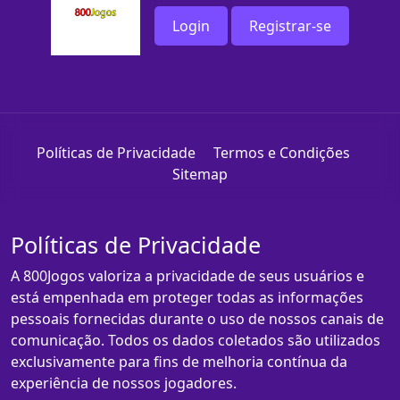
Login
Registrar-se
Políticas de Privacidade
Termos e Condições
Sitemap
Políticas de Privacidade
A 800Jogos valoriza a privacidade de seus usuários e
está empenhada em proteger todas as informações
pessoais fornecidas durante o uso de nossos canais de
comunicação. Todos os dados coletados são utilizados
exclusivamente para fins de melhoria contínua da
experiência de nossos jogadores.