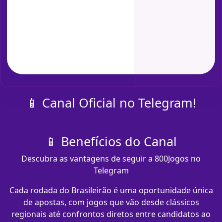
📱 Canal Oficial no Telegram!
📱 Benefícios do Canal
Descubra as vantagens de seguir a 800Jogos no
Telegram
Cada rodada do Brasileirão é uma oportunidade única
de apostas, com jogos que vão desde clássicos
regionais até confrontos diretos entre candidatos ao