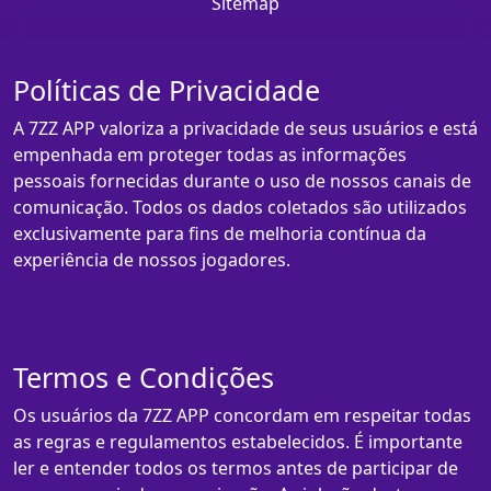
Sitemap
Políticas de Privacidade
A 7ZZ APP valoriza a privacidade de seus usuários e está
empenhada em proteger todas as informações
pessoais fornecidas durante o uso de nossos canais de
comunicação. Todos os dados coletados são utilizados
exclusivamente para fins de melhoria contínua da
experiência de nossos jogadores.
Termos e Condições
Os usuários da 7ZZ APP concordam em respeitar todas
as regras e regulamentos estabelecidos. É importante
ler e entender todos os termos antes de participar de