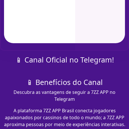
📱 Canal Oficial no Telegram!
📱 Benefícios do Canal
Descubra as vantagens de seguir a 7ZZ APP no
Telegram
A plataforma 7ZZ APP Brasil conecta jogadores
apaixonados por cassinos de todo o mundo; a 7ZZ APP
aproxima pessoas por meio de experiências interativas.