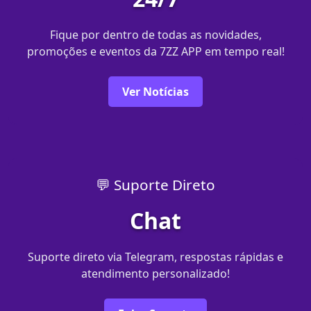
Fique por dentro de todas as novidades,
promoções e eventos da 7ZZ APP em tempo real!
Ver Notícias
💬 Suporte Direto
Chat
Suporte direto via Telegram, respostas rápidas e
atendimento personalizado!