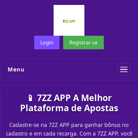
Login
Registrar-se
Menu
📱 7ZZ APP A Melhor
Plataforma de Apostas
Cadastre-se na 7ZZ APP para ganhar bônus no
cadastro e em cada recarga. Com a 7ZZ APP, você