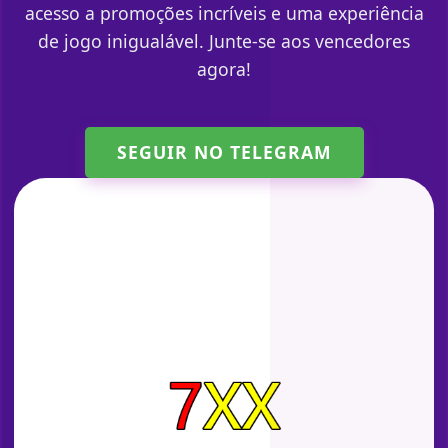
acesso a promoções incríveis e uma experiência
de jogo inigualável. Junte-se aos vencedores
agora!
SEGUIR NO TELEGRAM