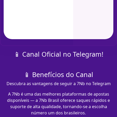
📱 Canal Oficial no Telegram!
📱 Benefícios do Canal
Descubra as vantagens de seguir a 7Nb no Telegram
A 7Nb é uma das melhores plataformas de apostas
disponíveis — a 7Nb Brasil oferece saques rápidos e
suporte de alta qualidade, tornando-se a escolha
número um dos brasileiros.