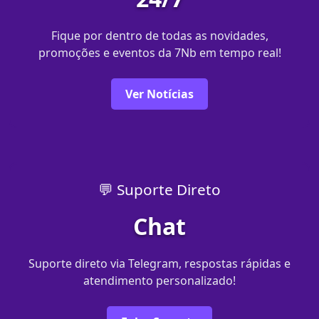
Fique por dentro de todas as novidades,
promoções e eventos da 7Nb em tempo real!
Ver Notícias
💬 Suporte Direto
Chat
Suporte direto via Telegram, respostas rápidas e
atendimento personalizado!