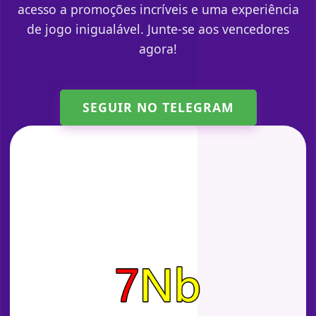
acesso a promoções incríveis e uma experiência
de jogo inigualável. Junte-se aos vencedores
agora!
SEGUIR NO TELEGRAM