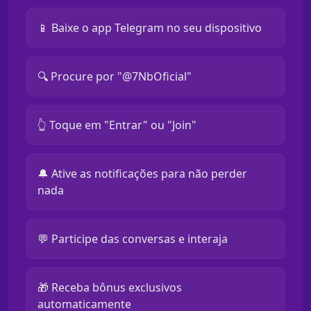
📱 Baixe o app Telegram no seu dispositivo
🔍 Procure por "@7NbOficial"
👆 Toque em "Entrar" ou "Join"
🔔 Ative as notificações para não perder
nada
💬 Participe das conversas e interaja
🎁 Receba bônus exclusivos
automaticamente