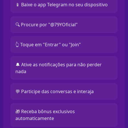
📱 Baixe o app Telegram no seu dispositivo
🔍 Procure por "@79YOficial"
👆 Toque em "Entrar" ou "Join"
🔔 Ative as notificações para não perder
nada
💬 Participe das conversas e interaja
🎁 Receba bônus exclusivos
automaticamente