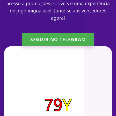
acesso a promoções incríveis e uma experiência
de jogo inigualável. Junte-se aos vencedores
agora!
SEGUIR NO TELEGRAM