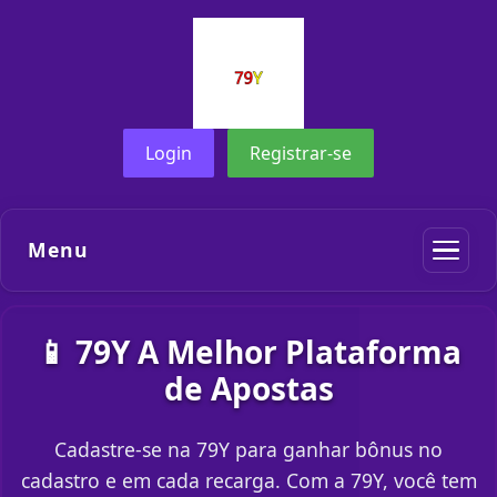
Login
Registrar-se
Menu
📱 79Y A Melhor Plataforma
de Apostas
Cadastre-se na 79Y para ganhar bônus no
cadastro e em cada recarga. Com a 79Y, você tem