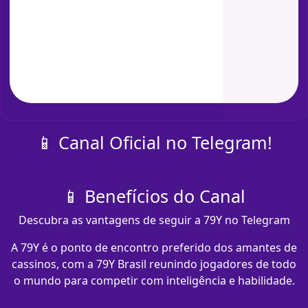
📱 Canal Oficial no Telegram!
📱 Benefícios do Canal
Descubra as vantagens de seguir a 79Y no Telegram
A 79Y é o ponto de encontro preferido dos amantes de
cassinos, com a 79Y Brasil reunindo jogadores de todo
o mundo para competir com inteligência e habilidade.