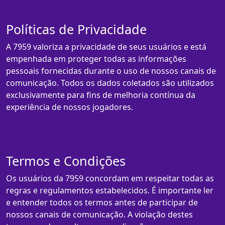
Políticas de Privacidade
A 7959 valoriza a privacidade de seus usuários e está
empenhada em proteger todas as informações
pessoais fornecidas durante o uso de nossos canais de
comunicação. Todos os dados coletados são utilizados
exclusivamente para fins de melhoria contínua da
experiência de nossos jogadores.
Termos e Condições
Os usuários da 7959 concordam em respeitar todas as
regras e regulamentos estabelecidos. É importante ler
e entender todos os termos antes de participar de
nossos canais de comunicação. A violação destes