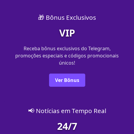
🎁 Bônus Exclusivos
VIP
Receba bônus exclusivos do Telegram,
promoções especiais e códigos promocionais
únicos!
Ver Bônus
📢 Notícias em Tempo Real
24/7