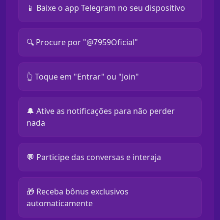
📱 Baixe o app Telegram no seu dispositivo
🔍 Procure por "@7959Oficial"
👆 Toque em "Entrar" ou "Join"
🔔 Ative as notificações para não perder
nada
💬 Participe das conversas e interaja
🎁 Receba bônus exclusivos
automaticamente