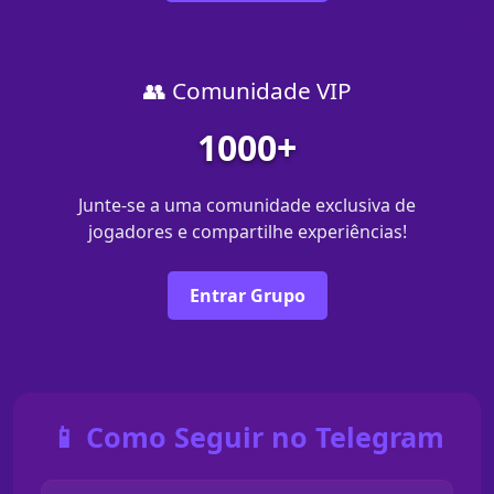
👥 Comunidade VIP
1000+
Junte-se a uma comunidade exclusiva de
jogadores e compartilhe experiências!
Entrar Grupo
📱 Como Seguir no Telegram