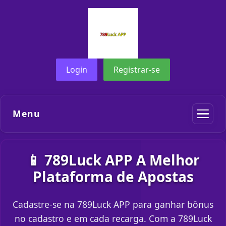
Login
Registrar-se
Menu
📱 789Luck APP A Melhor
Plataforma de Apostas
Cadastre-se na 789Luck APP para ganhar bônus
no cadastro e em cada recarga. Com a 789Luck