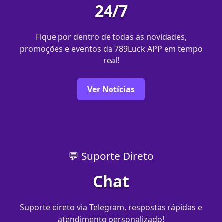
24/7
Fique por dentro de todas as novidades,
promoções e eventos da 789Luck APP em tempo
real!
Ver Notícias
💬 Suporte Direto
Chat
Suporte direto via Telegram, respostas rápidas e
atendimento personalizado!