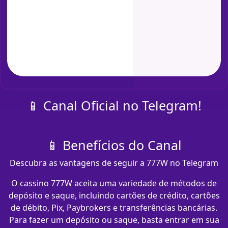
📱 Canal Oficial no Telegram!
📱 Benefícios do Canal
Descubra as vantagens de seguir a 777W no Telegram
O cassino 777W aceita uma variedade de métodos de
depósito e saque, incluindo cartões de crédito, cartões
de débito, Pix, Paybrokers e transferências bancárias.
Para fazer um depósito ou saque, basta entrar em sua