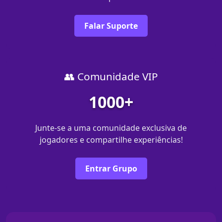
Falar Suporte
👥 Comunidade VIP
1000+
Junte-se a uma comunidade exclusiva de
jogadores e compartilhe experiências!
Entrar Grupo