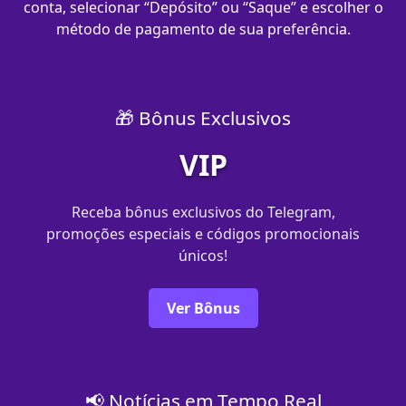
conta, selecionar “Depósito” ou “Saque” e escolher o
método de pagamento de sua preferência.
🎁 Bônus Exclusivos
VIP
Receba bônus exclusivos do Telegram,
promoções especiais e códigos promocionais
únicos!
Ver Bônus
📢 Notícias em Tempo Real