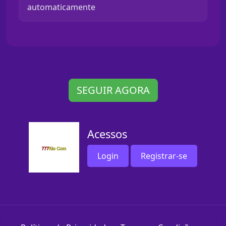
automaticamente
SEGUIR AGORA
Acessos
Login
Registrar-se