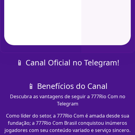
📱 Canal Oficial no Telegram!
📱 Benefícios do Canal
Descubra as vantagens de seguir a 777Rio Com no
Telegram
Como líder do setor, a 777Rio Com é amada desde sua
fundação; a 777Rio Com Brasil conquistou inúmeros
jogadores com seu conteúdo variado e serviço sincero.