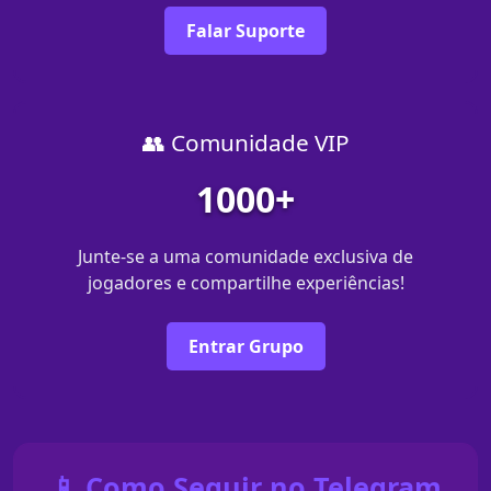
Falar Suporte
👥 Comunidade VIP
1000+
Junte-se a uma comunidade exclusiva de
jogadores e compartilhe experiências!
Entrar Grupo
📱 Como Seguir no Telegram