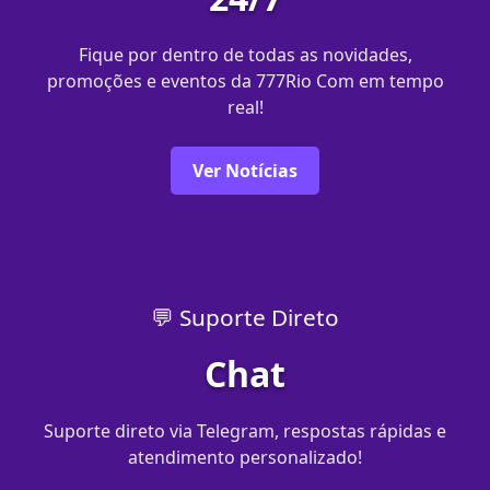
Fique por dentro de todas as novidades,
promoções e eventos da 777Rio Com em tempo
real!
Ver Notícias
💬 Suporte Direto
Chat
Suporte direto via Telegram, respostas rápidas e
atendimento personalizado!