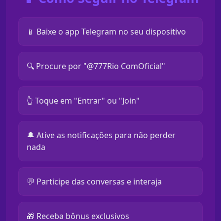
📱 Baixe o app Telegram no seu dispositivo
🔍 Procure por "@777Rio ComOficial"
👆 Toque em "Entrar" ou "Join"
🔔 Ative as notificações para não perder
nada
💬 Participe das conversas e interaja
🎁 Receba bônus exclusivos