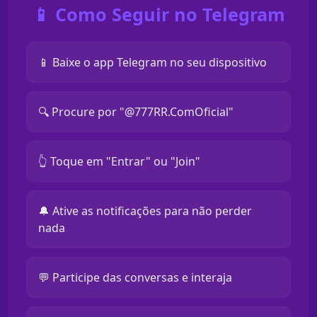
📱 Como Seguir no Telegram
📱 Baixe o app Telegram no seu dispositivo
🔍 Procure por "@777RR.ComOficial"
👆 Toque em "Entrar" ou "Join"
🔔 Ative as notificações para não perder
nada
💬 Participe das conversas e interaja