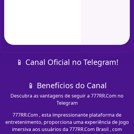
📱 Canal Oficial no Telegram!
📱 Benefícios do Canal
Descubra as vantagens de seguir a 777RR.Com no
Telegram
777RR.Com , esta impressionante plataforma de
entretenimento, proporciona uma experiência de jogo
imersiva aos usuários da 777RR.Com Brasil , com