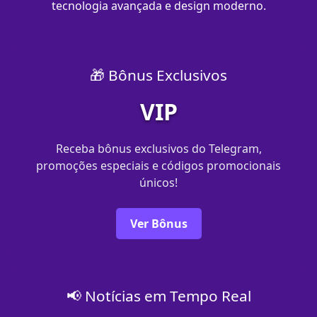
tecnologia avançada e design moderno.
🎁 Bônus Exclusivos
VIP
Receba bônus exclusivos do Telegram,
promoções especiais e códigos promocionais
únicos!
Ver Bônus
📢 Notícias em Tempo Real