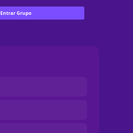
Entrar Grupo