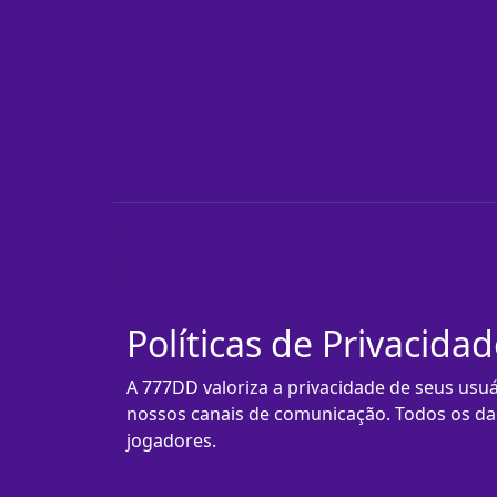
Políticas de Privacida
A 777DD valoriza a privacidade de seus us
nossos canais de comunicação. Todos os dad
jogadores.