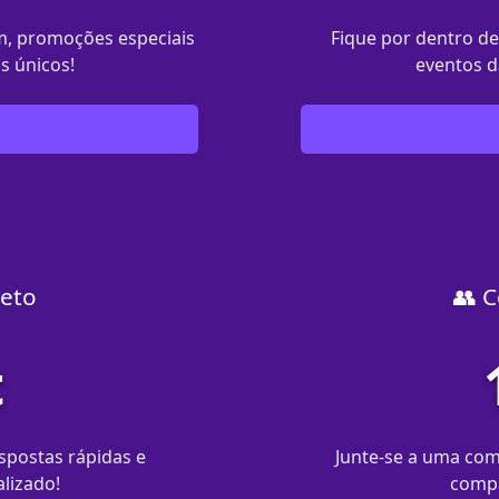
m, promoções especiais
Fique por dentro d
s únicos!
eventos d
reto
👥 
t
espostas rápidas e
Junte-se a uma com
lizado!
compa