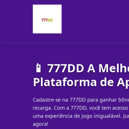
📱 777DD A Melh
Plataforma de A
Cadastre-se na 777DD para ganhar bôn
recarga. Com a 777DD, você tem acesso 
uma experiência de jogo inigualável. J
agora!