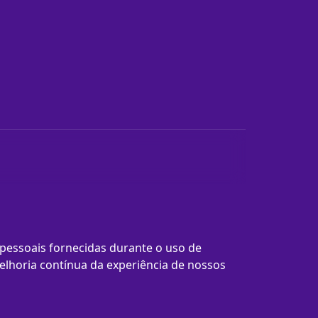
pessoais fornecidas durante o uso de
elhoria contínua da experiência de nossos