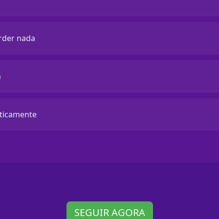
erder nada
a
aticamente
SEGUIR AGORA