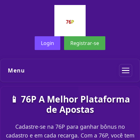
Login
Registrar-se
Menu
📱 76P A Melhor Plataforma
de Apostas
Cadastre-se na 76P para ganhar bônus no
cadastro e em cada recarga. Com a 76P, você tem