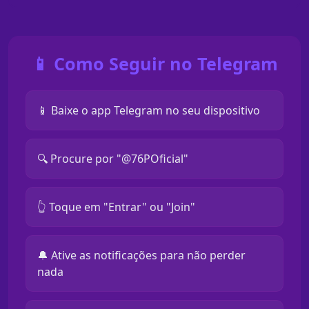
📱 Como Seguir no Telegram
📱 Baixe o app Telegram no seu dispositivo
🔍 Procure por "@76POficial"
👆 Toque em "Entrar" ou "Join"
🔔 Ative as notificações para não perder
nada