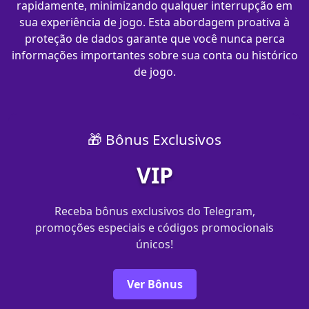
rapidamente, minimizando qualquer interrupção em
sua experiência de jogo. Esta abordagem proativa à
proteção de dados garante que você nunca perca
informações importantes sobre sua conta ou histórico
de jogo.
🎁 Bônus Exclusivos
VIP
Receba bônus exclusivos do Telegram,
promoções especiais e códigos promocionais
únicos!
Ver Bônus