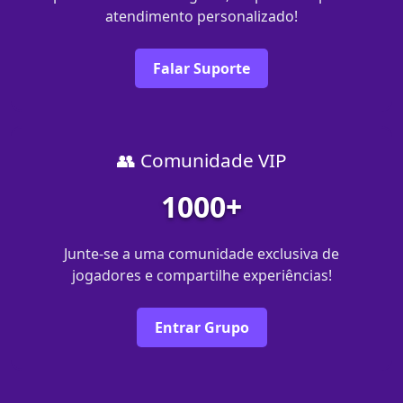
atendimento personalizado!
Falar Suporte
👥 Comunidade VIP
1000+
Junte-se a uma comunidade exclusiva de
jogadores e compartilhe experiências!
Entrar Grupo