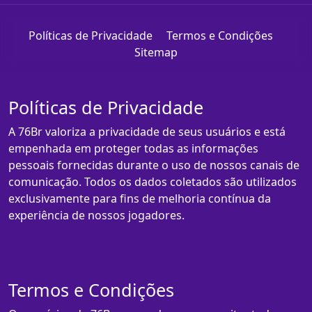
Políticas de Privacidade
Termos e Condições
Sitemap
Políticas de Privacidade
A 76Br valoriza a privacidade de seus usuários e está
empenhada em proteger todas as informações
pessoais fornecidas durante o uso de nossos canais de
comunicação. Todos os dados coletados são utilizados
exclusivamente para fins de melhoria contínua da
experiência de nossos jogadores.
Termos e Condições