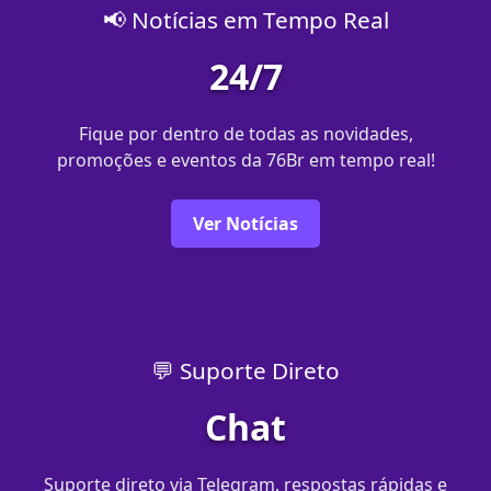
📢 Notícias em Tempo Real
24/7
Fique por dentro de todas as novidades,
promoções e eventos da 76Br em tempo real!
Ver Notícias
💬 Suporte Direto
Chat
Suporte direto via Telegram, respostas rápidas e