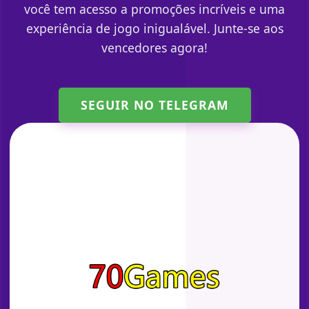
você tem acesso a promoções incríveis e uma
experiência de jogo inigualável. Junte-se aos
vencedores agora!
SEGUIR NO TELEGRAM