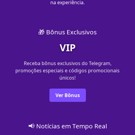
na experiência.
🎁 Bônus Exclusivos
VIP
Receba bônus exclusivos do Telegram,
promoções especiais e códigos promocionais
únicos!
Ver Bônus
📢 Notícias em Tempo Real