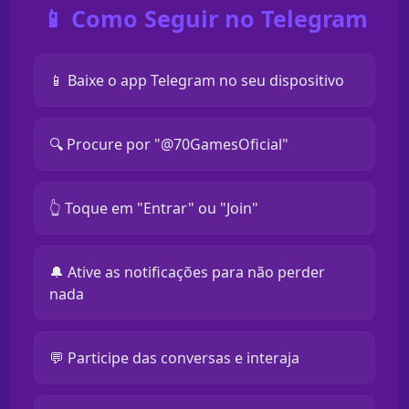
📱 Como Seguir no Telegram
📱 Baixe o app Telegram no seu dispositivo
🔍 Procure por "@70GamesOficial"
👆 Toque em "Entrar" ou "Join"
🔔 Ative as notificações para não perder
nada
💬 Participe das conversas e interaja