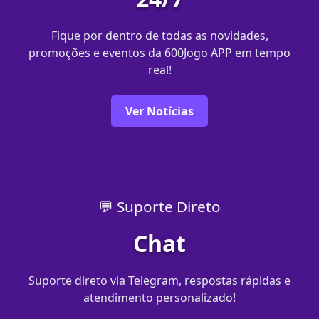
Fique por dentro de todas as novidades,
promoções e eventos da 600Jogo APP em tempo
real!
Ver Notícias
💬 Suporte Direto
Chat
Suporte direto via Telegram, respostas rápidas e
atendimento personalizado!