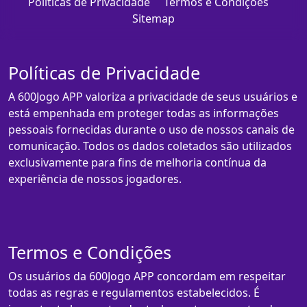
Políticas de Privacidade
Termos e Condições
Sitemap
Políticas de Privacidade
A 600Jogo APP valoriza a privacidade de seus usuários e
está empenhada em proteger todas as informações
pessoais fornecidas durante o uso de nossos canais de
comunicação. Todos os dados coletados são utilizados
exclusivamente para fins de melhoria contínua da
experiência de nossos jogadores.
Termos e Condições
Os usuários da 600Jogo APP concordam em respeitar
todas as regras e regulamentos estabelecidos. É