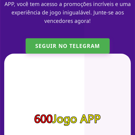
APP, você tem acesso a promoções incríveis e uma
experiência de jogo inigualável. Junte-se aos
vencedores agora!
SEGUIR NO TELEGRAM