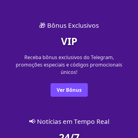
🎁 Bônus Exclusivos
VIP
Receba bônus exclusivos do Telegram,
promoções especiais e códigos promocionais
únicos!
Ver Bônus
📢 Notícias em Tempo Real
24/7