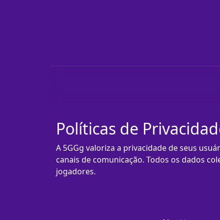
Políticas de Privacida
A 5GGg valoriza a privacidade de seus usu
canais de comunicação. Todos os dados cole
jogadores.