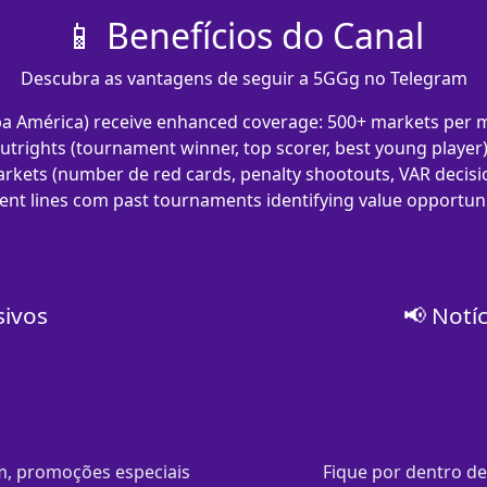
📱 Benefícios do Canal
Descubra as vantagens de seguir a 5GGg no Telegram
a América) receive enhanced coverage: 500+ markets per m
trights (tournament winner, top scorer, best young player),
arkets (number de red cards, penalty shootouts, VAR decisio
ent lines com past tournaments identifying value opportuni
sivos
📢 Notí
m, promoções especiais
Fique por dentro d