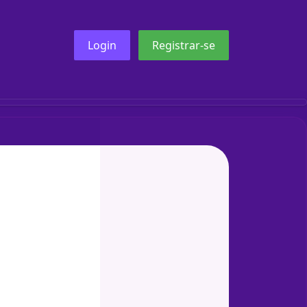
Login
Registrar-se