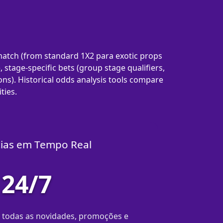
atch (from standard 1X2 para exotic props
 stage-specific bets (group stage qualifiers,
ns). Historical odds analysis tools compare
ties.
cias em Tempo Real
24/7
e todas as novidades, promoções e