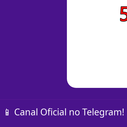
📱 Canal Oficial no Telegram!