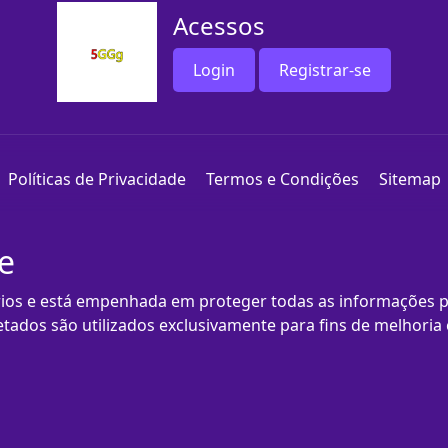
Acessos
Login
Registrar-se
Políticas de Privacidade
Termos e Condições
Sitemap
de
ários e está empenhada em proteger todas as informações p
tados são utilizados exclusivamente para fins de melhoria