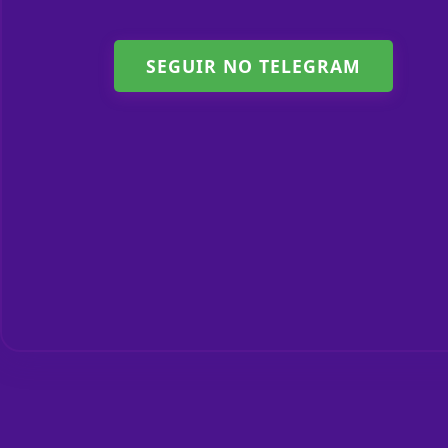
SEGUIR NO TELEGRAM