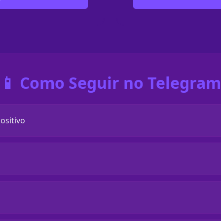
📱 Como Seguir no Telegram
ositivo