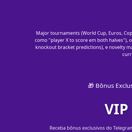
Major tournaments (World Cup, Euros, Cop
como "player X to score em both halves"), ou
knockout bracket predictions), e novelty m
curr
🎁 Bônus Exclu
VIP
Receba bônus exclusivos do Telegra