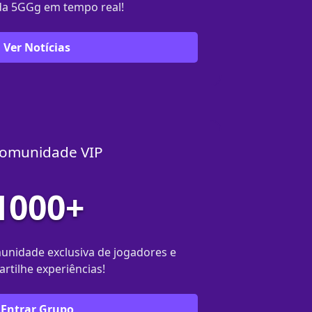
da 5GGg em tempo real!
Ver Notícias
Comunidade VIP
1000+
unidade exclusiva de jogadores e
rtilhe experiências!
Entrar Grupo