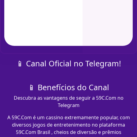
📱 Canal Oficial no Telegram!
📱 Benefícios do Canal
Descubra as vantagens de seguir a 59C.Com no
Telegram
A 59C.Com é um cassino extremamente popular, com
diversos jogos de entretenimento no plataforma
59C.Com Brasil , cheios de diversão e prêmios