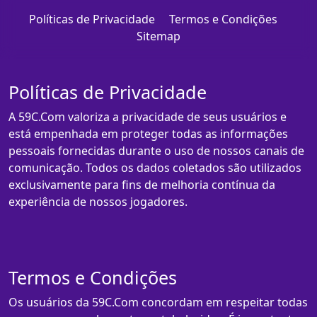
Políticas de Privacidade
Termos e Condições
Sitemap
Políticas de Privacidade
A 59C.Com valoriza a privacidade de seus usuários e
está empenhada em proteger todas as informações
pessoais fornecidas durante o uso de nossos canais de
comunicação. Todos os dados coletados são utilizados
exclusivamente para fins de melhoria contínua da
experiência de nossos jogadores.
Termos e Condições
Os usuários da 59C.Com concordam em respeitar todas