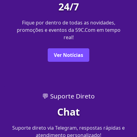
24/7
Fique por dentro de todas as novidades,
promoções e eventos da 59C.Com em tempo
real!
Ver Notícias
💬 Suporte Direto
Chat
Suporte direto via Telegram, respostas rápidas e
atendimento personalizado!