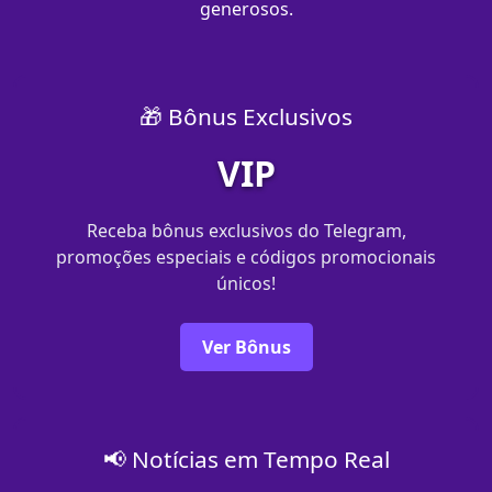
generosos.
🎁 Bônus Exclusivos
VIP
Receba bônus exclusivos do Telegram,
promoções especiais e códigos promocionais
únicos!
Ver Bônus
📢 Notícias em Tempo Real