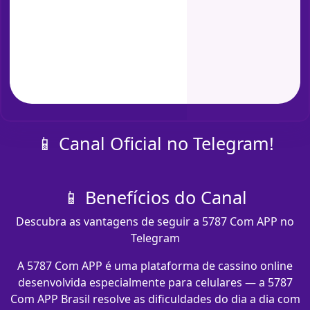
📱 Canal Oficial no Telegram!
📱 Benefícios do Canal
Descubra as vantagens de seguir a 5787 Com APP no
Telegram
A 5787 Com APP é uma plataforma de cassino online
desenvolvida especialmente para celulares — a 5787
Com APP Brasil resolve as dificuldades do dia a dia com