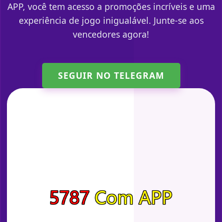
APP, você tem acesso a promoções incríveis e uma
experiência de jogo inigualável. Junte-se aos
vencedores agora!
SEGUIR NO TELEGRAM