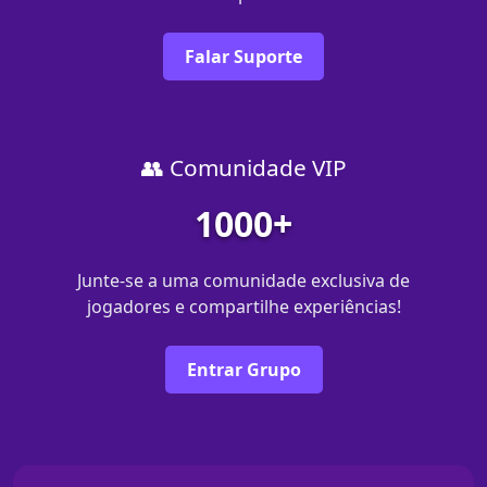
Falar Suporte
👥 Comunidade VIP
1000+
Junte-se a uma comunidade exclusiva de
jogadores e compartilhe experiências!
Entrar Grupo