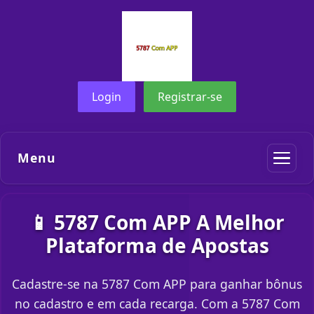
Login
Registrar-se
Menu
📱 5787 Com APP A Melhor
Plataforma de Apostas
Cadastre-se na 5787 Com APP para ganhar bônus
no cadastro e em cada recarga. Com a 5787 Com