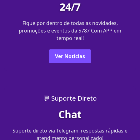
24/7
Fique por dentro de todas as novidades,
promoções e eventos da 5787 Com APP em
tempo real!
Ver Notícias
💬 Suporte Direto
Chat
Suporte direto via Telegram, respostas rápidas e
atendimento personalizado!