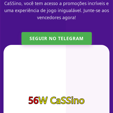
CaSSino, você tem acesso a promoções incríveis e
uma experiência de jogo inigualável. Junte-se aos
vencedores agora!
SEGUIR NO TELEGRAM