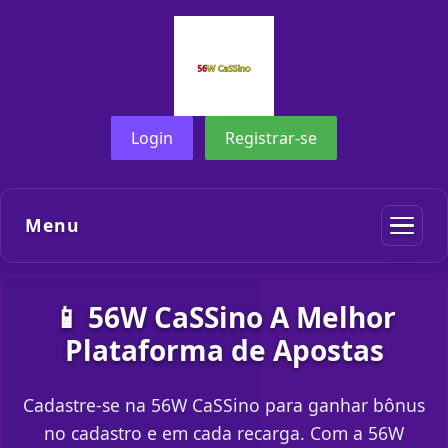
Login
Registrar-se
Menu
📱 56W CaSSino A Melhor
Plataforma de Apostas
Cadastre-se na 56W CaSSino para ganhar bônus
no cadastro e em cada recarga. Com a 56W