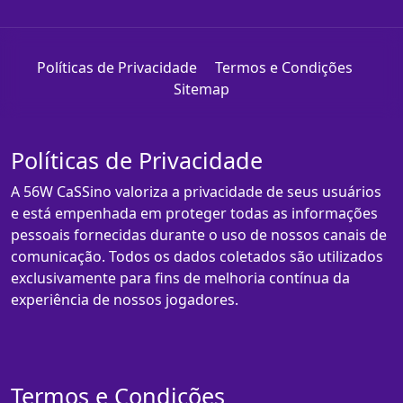
Políticas de Privacidade
Termos e Condições
Sitemap
Políticas de Privacidade
A 56W CaSSino valoriza a privacidade de seus usuários
e está empenhada em proteger todas as informações
pessoais fornecidas durante o uso de nossos canais de
comunicação. Todos os dados coletados são utilizados
exclusivamente para fins de melhoria contínua da
experiência de nossos jogadores.
Termos e Condições