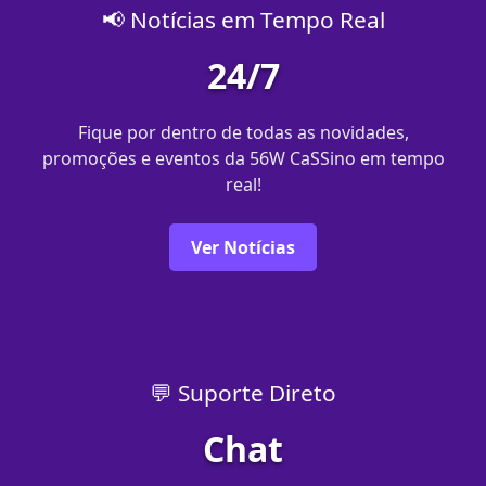
📢 Notícias em Tempo Real
24/7
Fique por dentro de todas as novidades,
promoções e eventos da 56W CaSSino em tempo
real!
Ver Notícias
💬 Suporte Direto
Chat