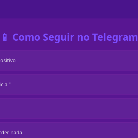
📱 Como Seguir no Telegram
ositivo
cial"
erder nada