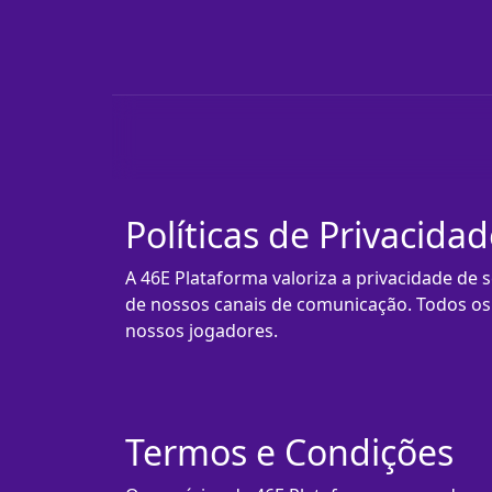
Políticas de Privacida
A 46E Plataforma valoriza a privacidade de
de nossos canais de comunicação. Todos os 
nossos jogadores.
Termos e Condições