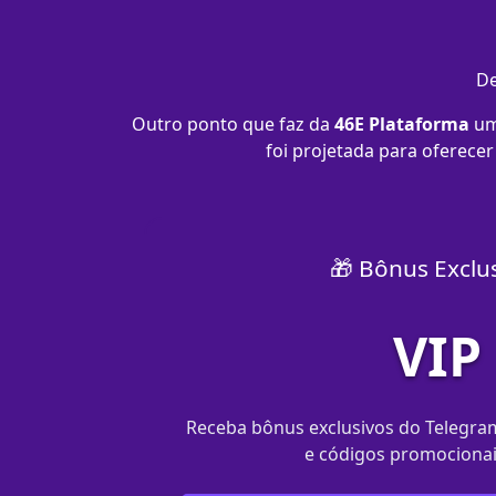
De
Outro ponto que faz da
46E Plataforma
uma
foi projetada para oferecer
🎁 Bônus Exclu
VIP
Receba bônus exclusivos do Telegra
e códigos promocionai