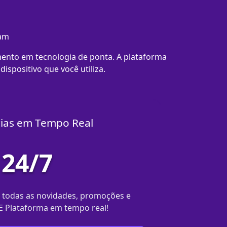
ram
mento em tecnologia de ponta. A plataforma
ispositivo que você utiliza.
cias em Tempo Real
24/7
e todas as novidades, promoções e
E Plataforma em tempo real!