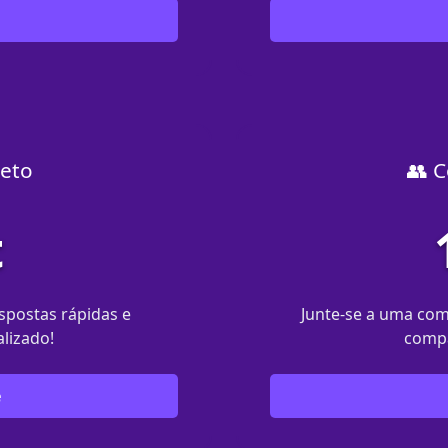
reto
👥 
t
espostas rápidas e
Junte-se a uma com
lizado!
compa
e