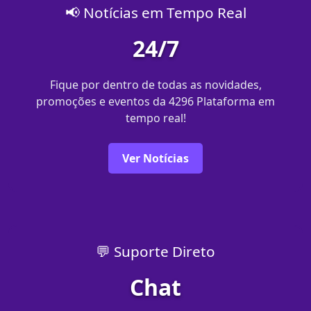
📢 Notícias em Tempo Real
24/7
Fique por dentro de todas as novidades,
promoções e eventos da 4296 Plataforma em
tempo real!
Ver Notícias
💬 Suporte Direto
Chat