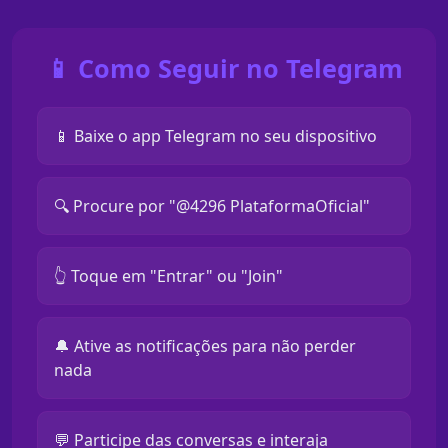
📱 Como Seguir no Telegram
📱 Baixe o app Telegram no seu dispositivo
🔍 Procure por "@4296 PlataformaOficial"
👆 Toque em "Entrar" ou "Join"
🔔 Ative as notificações para não perder
nada
💬 Participe das conversas e interaja