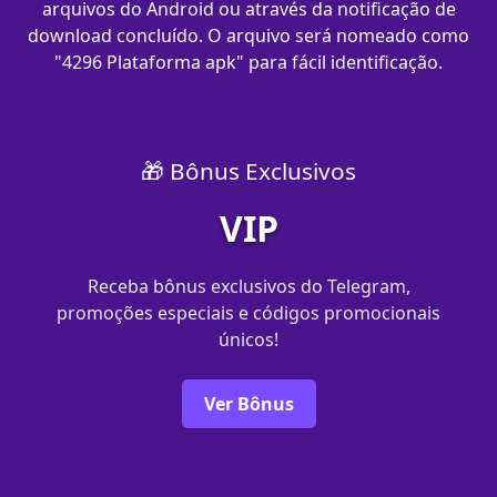
arquivos do Android ou através da notificação de
download concluído. O arquivo será nomeado como
"4296 Plataforma apk" para fácil identificação.
🎁 Bônus Exclusivos
VIP
Receba bônus exclusivos do Telegram,
promoções especiais e códigos promocionais
únicos!
Ver Bônus