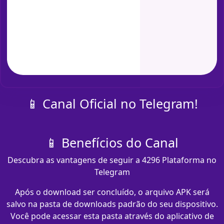
📱 Canal Oficial no Telegram!
📱 Benefícios do Canal
Descubra as vantagens de seguir a 4296 Plataforma no
Telegram
Após o download ser concluído, o arquivo APK será
salvo na pasta de downloads padrão do seu dispositivo.
Você pode acessar esta pasta através do aplicativo de