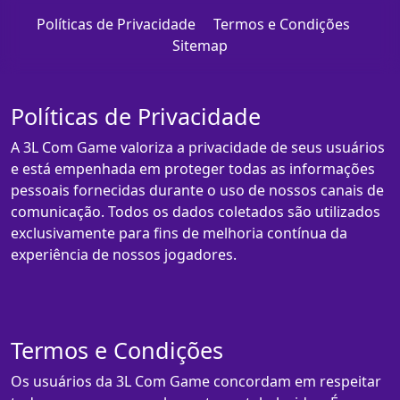
Políticas de Privacidade
Termos e Condições
Sitemap
Políticas de Privacidade
A 3L Com Game valoriza a privacidade de seus usuários
e está empenhada em proteger todas as informações
pessoais fornecidas durante o uso de nossos canais de
comunicação. Todos os dados coletados são utilizados
exclusivamente para fins de melhoria contínua da
experiência de nossos jogadores.
Termos e Condições
Os usuários da 3L Com Game concordam em respeitar