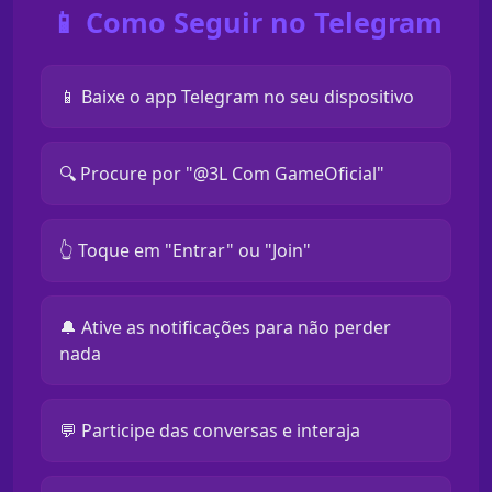
📱 Como Seguir no Telegram
📱 Baixe o app Telegram no seu dispositivo
🔍 Procure por "@3L Com GameOficial"
👆 Toque em "Entrar" ou "Join"
🔔 Ative as notificações para não perder
nada
💬 Participe das conversas e interaja