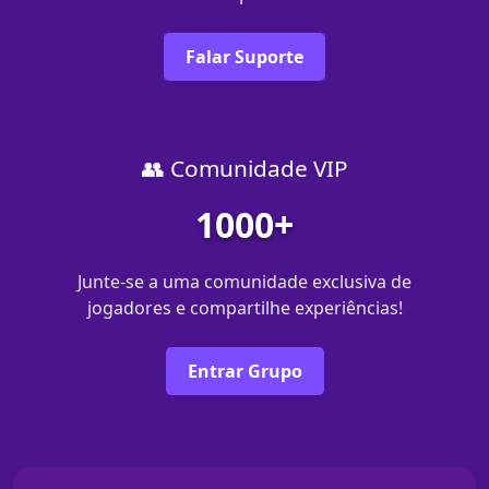
Falar Suporte
👥 Comunidade VIP
1000+
Junte-se a uma comunidade exclusiva de
jogadores e compartilhe experiências!
Entrar Grupo