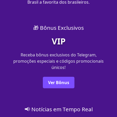
Brasil a favorita dos brasileiros.
🎁 Bônus Exclusivos
VIP
Receba bônus exclusivos do Telegram,
promoções especiais e códigos promocionais
únicos!
Ver Bônus
📢 Notícias em Tempo Real