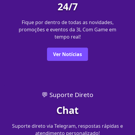
24/7
Fique por dentro de todas as novidades,
promoções e eventos da 3L Com Game em
tempo real!
Ver Notícias
💬 Suporte Direto
Chat
Suporte direto via Telegram, respostas rápidas e
atendimento personalizado!