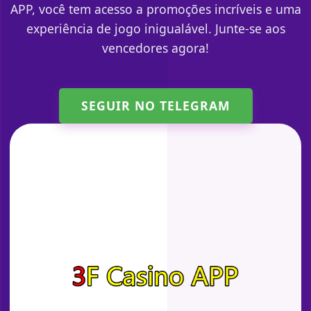
APP, você tem acesso a promoções incríveis e uma
experiência de jogo inigualável. Junte-se aos
vencedores agora!
SEGUIR NO TELEGRAM