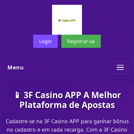
Login
Registrar-se
Menu
📱 3F Casino APP A Melhor
Plataforma de Apostas
Cadastre-se na 3F Casino APP para ganhar bônus
no cadastro e em cada recarga. Com a 3F Casino