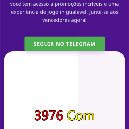
você tem acesso a promoções incríveis e uma
experiência de jogo inigualável. Junte-se aos
vencedores agora!
SEGUIR NO TELEGRAM