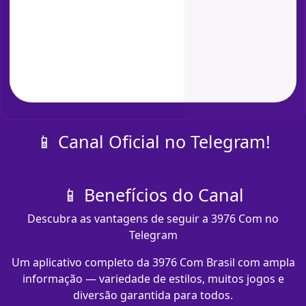
📱 Canal Oficial no Telegram!
📱 Benefícios do Canal
Descubra as vantagens de seguir a 3976 Com no
Telegram
Um aplicativo completo da 3976 Com Brasil com ampla
informação — variedade de estilos, muitos jogos e
diversão garantida para todos.