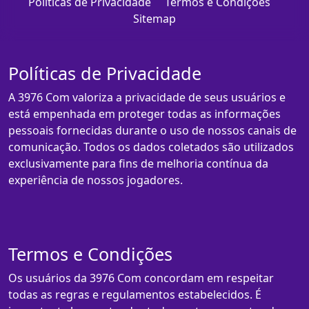
Políticas de Privacidade
Termos e Condições
Sitemap
Políticas de Privacidade
A 3976 Com valoriza a privacidade de seus usuários e
está empenhada em proteger todas as informações
pessoais fornecidas durante o uso de nossos canais de
comunicação. Todos os dados coletados são utilizados
exclusivamente para fins de melhoria contínua da
experiência de nossos jogadores.
Termos e Condições
Os usuários da 3976 Com concordam em respeitar
todas as regras e regulamentos estabelecidos. É