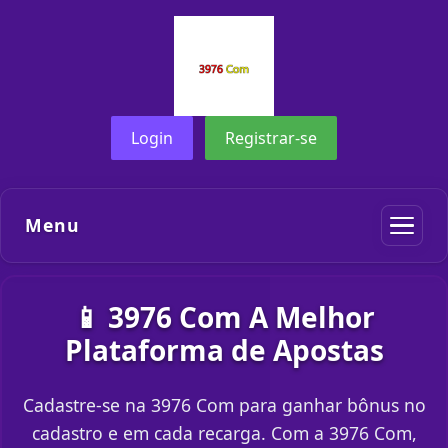
Login
Registrar-se
Menu
📱 3976 Com A Melhor
Plataforma de Apostas
Cadastre-se na 3976 Com para ganhar bônus no
cadastro e em cada recarga. Com a 3976 Com,