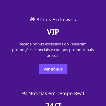
🎁 Bônus Exclusivos
VIP
Receba bônus exclusivos do Telegram,
promoções especiais e códigos promocionais
únicos!
Ver Bônus
📢 Notícias em Tempo Real
24/7