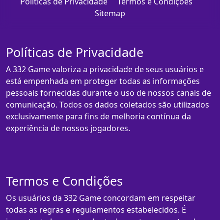
Políticas de Privacidade
Termos e Condições
Sitemap
Políticas de Privacidade
A 332 Game valoriza a privacidade de seus usuários e
está empenhada em proteger todas as informações
pessoais fornecidas durante o uso de nossos canais de
comunicação. Todos os dados coletados são utilizados
exclusivamente para fins de melhoria contínua da
experiência de nossos jogadores.
Termos e Condições
Os usuários da 332 Game concordam em respeitar
todas as regras e regulamentos estabelecidos. É