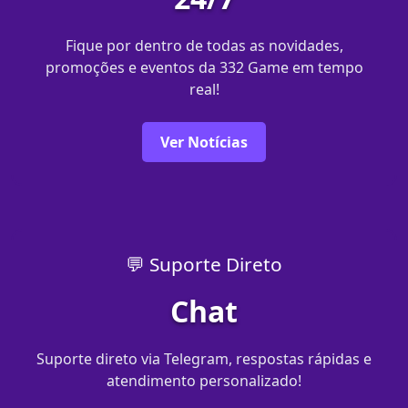
Fique por dentro de todas as novidades,
promoções e eventos da 332 Game em tempo
real!
Ver Notícias
💬 Suporte Direto
Chat
Suporte direto via Telegram, respostas rápidas e
atendimento personalizado!