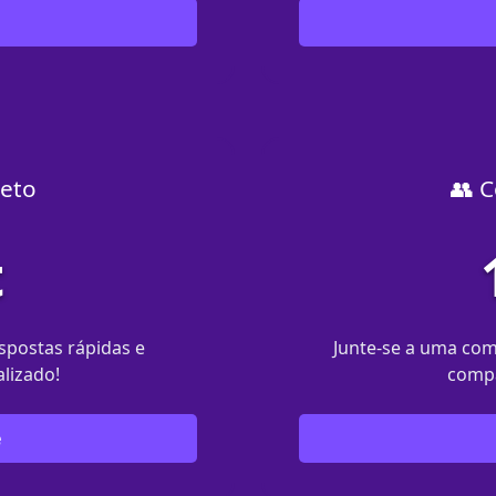
reto
👥 
t
espostas rápidas e
Junte-se a uma com
lizado!
compa
e