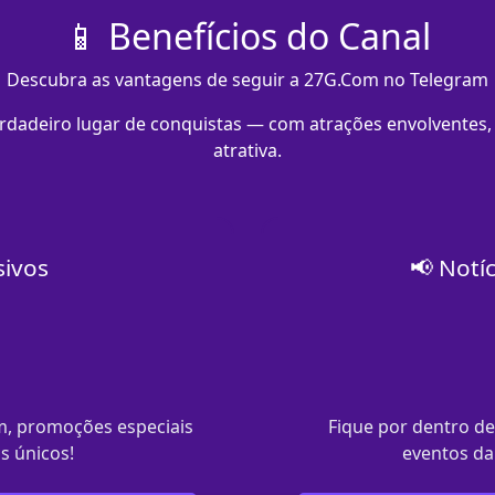
📱 Benefícios do Canal
Descubra as vantagens de seguir a 27G.Com no Telegram
dadeiro lugar de conquistas — com atrações envolventes, a
atrativa.
sivos
📢 Notí
m, promoções especiais
Fique por dentro d
s únicos!
eventos da