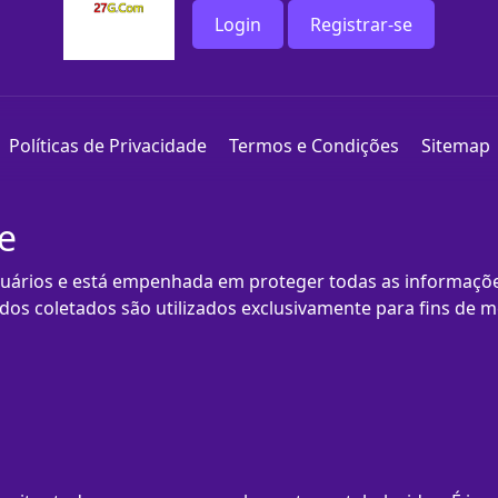
Login
Registrar-se
Políticas de Privacidade
Termos e Condições
Sitemap
de
usuários e está empenhada em proteger todas as informaçõe
os coletados são utilizados exclusivamente para fins de m