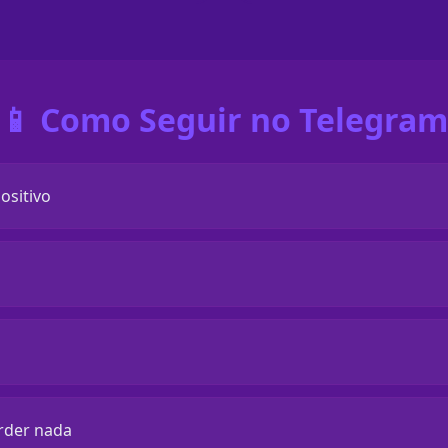
📱 Como Seguir no Telegram
ositivo
erder nada