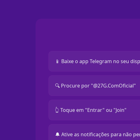
📱 Baixe o app Telegram no seu disp
🔍 Procure por "@27G.ComOficial"
👆 Toque em "Entrar" ou "Join"
🔔 Ative as notificações para não p