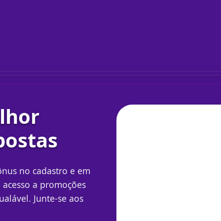
lhor
postas
ônus no cadastro e em
m acesso a promoções
ualável. Junte-se aos