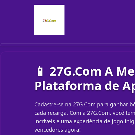
📱 27G.Com A Me
Plataforma de A
Cadastre-se na 27G.Com para ganhar b
cada recarga. Com a 27G.Com, você te
incríveis e uma experiência de jogo inig
vencedores agora!