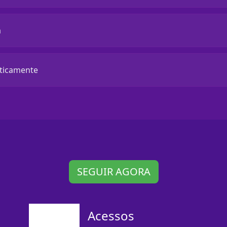
a
aticamente
SEGUIR AGORA
Acessos