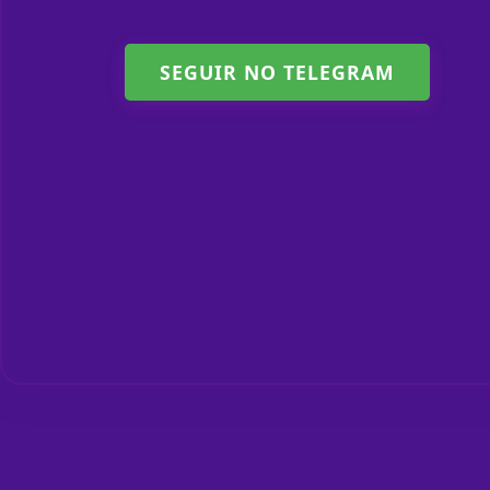
SEGUIR NO TELEGRAM