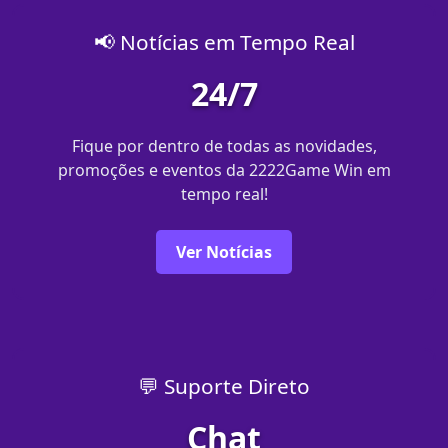
📢 Notícias em Tempo Real
24/7
Fique por dentro de todas as novidades,
promoções e eventos da 2222Game Win em
tempo real!
Ver Notícias
💬 Suporte Direto
Chat