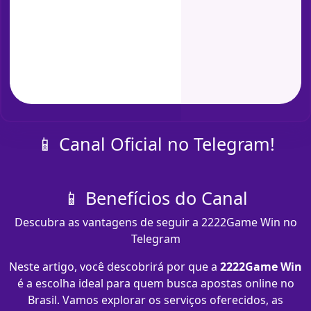
📱 Canal Oficial no Telegram!
📱 Benefícios do Canal
Descubra as vantagens de seguir a 2222Game Win no
Telegram
Neste artigo, você descobrirá por que a
2222Game Win
é a escolha ideal para quem busca apostas online no
Brasil. Vamos explorar os serviços oferecidos, as