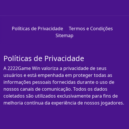
Políticas de Privacidade
Termos e Condições
Sitemap
Políticas de Privacidade
A 2222Game Win valoriza a privacidade de seus
usuários e está empenhada em proteger todas as
informações pessoais fornecidas durante o uso de
nossos canais de comunicação. Todos os dados
coletados são utilizados exclusivamente para fins de
melhoria contínua da experiência de nossos jogadores.