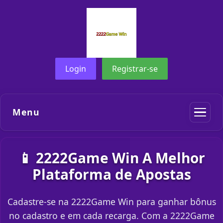
Login
Registrar-se
Menu
📱 2222Game Win A Melhor
Plataforma de Apostas
Cadastre-se na 2222Game Win para ganhar bônus
no cadastro e em cada recarga. Com a 2222Game