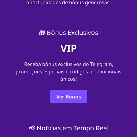
oportunidades de bônus generosas.
🎁 Bônus Exclusivos
VIP
Receba bônus exclusivos do Telegram,
promoções especiais e códigos promocionais
únicos!
Ver Bônus
📢 Notícias em Tempo Real