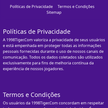
Políticas de Privacidade
Termos e Condições
Sitemap
Políticas de Privacidade
A 1998Tiger.Com valoriza a privacidade de seus usuários
e está empenhada em proteger todas as informações
pessoais fornecidas durante o uso de nossos canais de
comunicação. Todos os dados coletados são utilizados
exclusivamente para fins de melhoria contínua da
experiência de nossos jogadores.
Termos e Condições
Os usuários da 1998Tiger.Com concordam em respeitar