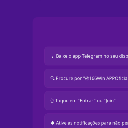
📱 Baixe o app Telegram no seu disp
🔍 Procure por "@166Win APPOficia
👆 Toque em "Entrar" ou "Join"
🔔 Ative as notificações para não p