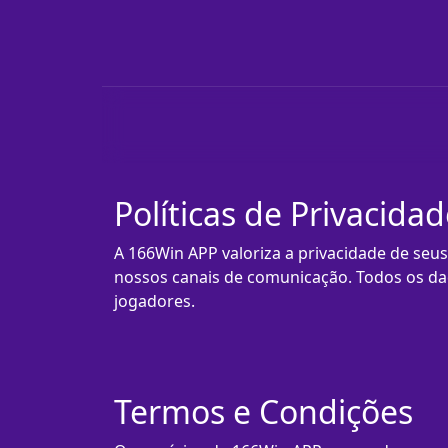
Políticas de Privacida
A 166Win APP valoriza a privacidade de seu
nossos canais de comunicação. Todos os dad
jogadores.
Termos e Condições