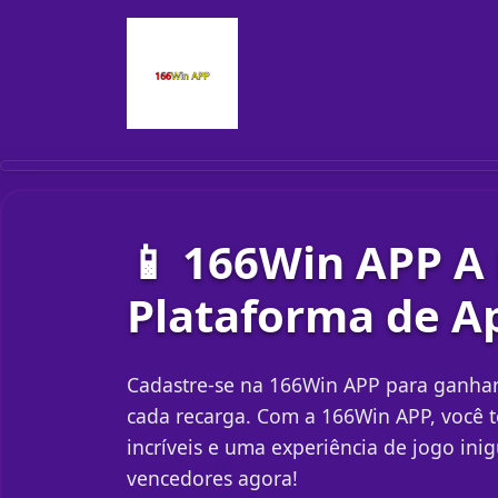
📱 166Win APP A
Plataforma de A
Cadastre-se na 166Win APP para ganha
cada recarga. Com a 166Win APP, você 
incríveis e uma experiência de jogo inig
vencedores agora!