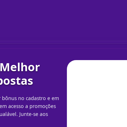
 Melhor
postas
r bônus no cadastro e em
tem acesso a promoções
ualável. Junte-se aos