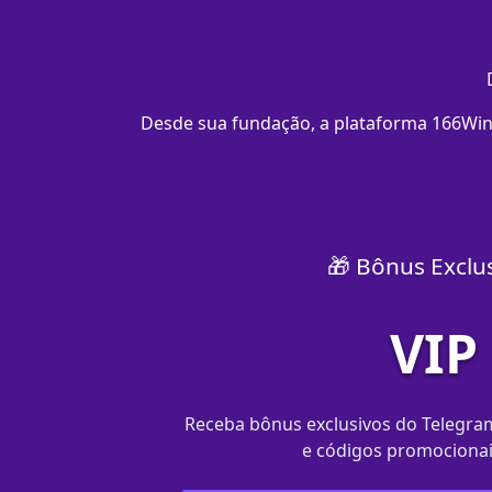
Desde sua fundação, a plataforma 166Win 
🎁 Bônus Exclu
VIP
Receba bônus exclusivos do Telegra
e códigos promocionai