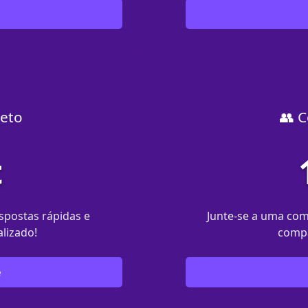
reto
👥 
t
espostas rápidas e
Junte-se a uma com
lizado!
compa
e