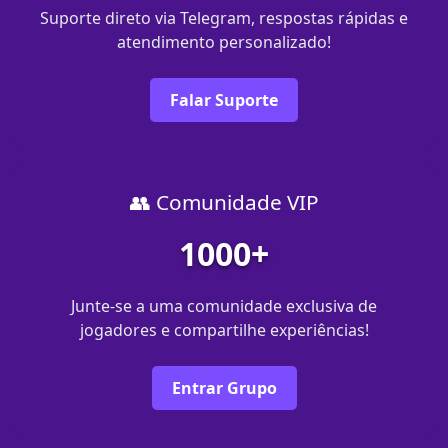
Suporte direto via Telegram, respostas rápidas e
atendimento personalizado!
Falar Suporte
👥 Comunidade VIP
1000+
Junte-se a uma comunidade exclusiva de
jogadores e compartilhe experiências!
Entrar Grupo