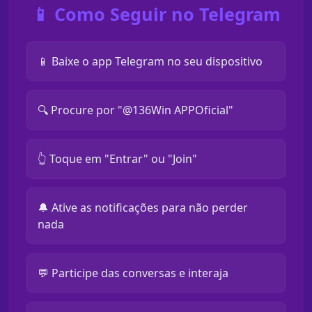
📱 Como Seguir no Telegram
📱 Baixe o app Telegram no seu dispositivo
🔍 Procure por "@136Win APPOficial"
👆 Toque em "Entrar" ou "Join"
🔔 Ative as notificações para não perder
nada
💬 Participe das conversas e interaja