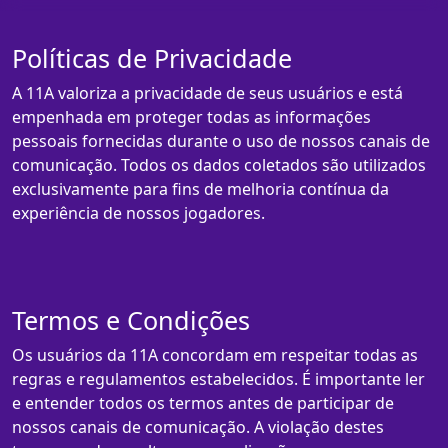
Políticas de Privacidade
A 11A valoriza a privacidade de seus usuários e está
empenhada em proteger todas as informações
pessoais fornecidas durante o uso de nossos canais de
comunicação. Todos os dados coletados são utilizados
exclusivamente para fins de melhoria contínua da
experiência de nossos jogadores.
Termos e Condições
Os usuários da 11A concordam em respeitar todas as
regras e regulamentos estabelecidos. É importante ler
e entender todos os termos antes de participar de
nossos canais de comunicação. A violação destes