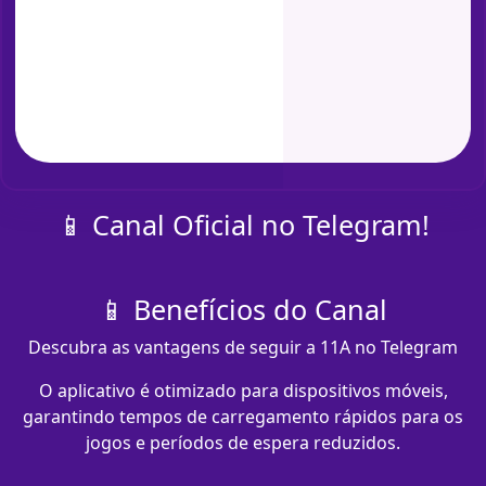
📱 Canal Oficial no Telegram!
📱 Benefícios do Canal
Descubra as vantagens de seguir a 11A no Telegram
O aplicativo é otimizado para dispositivos móveis,
garantindo tempos de carregamento rápidos para os
jogos e períodos de espera reduzidos.