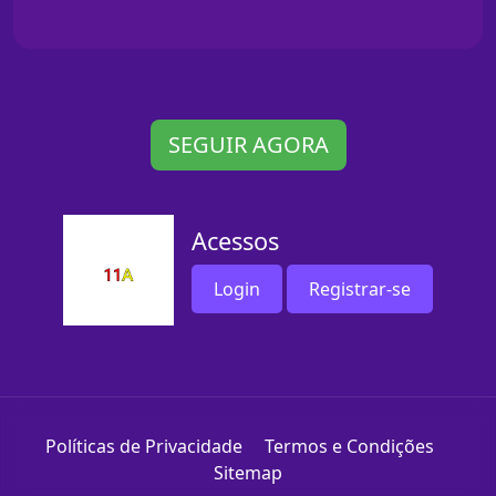
SEGUIR AGORA
Acessos
Login
Registrar-se
Políticas de Privacidade
Termos e Condições
Sitemap