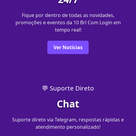
Fique por dentro de todas as novidades,
promoções e eventos da 10 Brl Com Login em
tempo real!
Ver Notícias
💬 Suporte Direto
Chat
Suporte direto via Telegram, respostas rápidas e
atendimento personalizado!