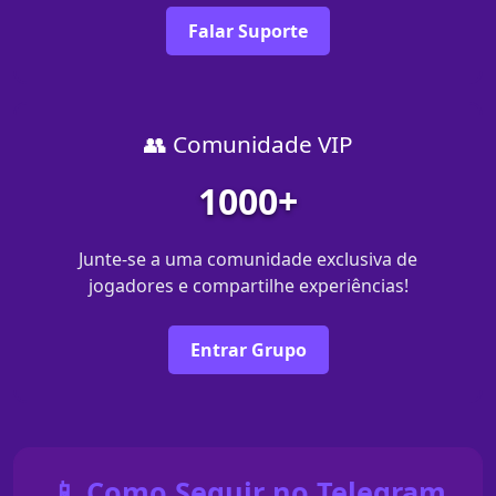
Falar Suporte
👥 Comunidade VIP
1000+
Junte-se a uma comunidade exclusiva de
jogadores e compartilhe experiências!
Entrar Grupo
📱 Como Seguir no Telegram