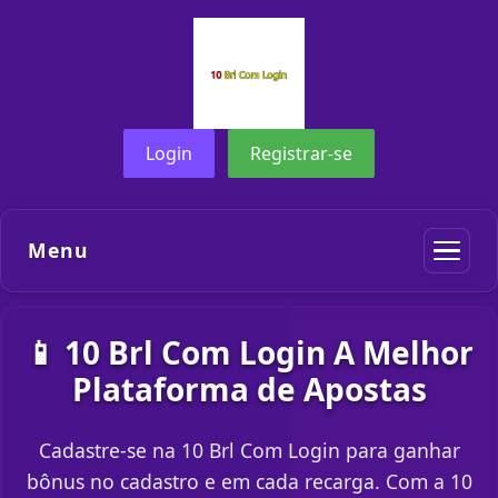
Login
Registrar-se
Menu
📱 10 Brl Com Login A Melhor
Plataforma de Apostas
Cadastre-se na 10 Brl Com Login para ganhar
bônus no cadastro e em cada recarga. Com a 10