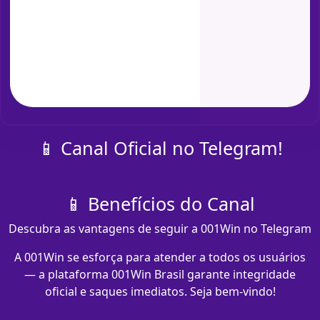
📱 Canal Oficial no Telegram!
📱 Benefícios do Canal
Descubra as vantagens de seguir a 001Win no Telegram
A 001Win se esforça para atender a todos os usuários
— a plataforma 001Win Brasil garante integridade
oficial e saques imediatos. Seja bem-vindo!