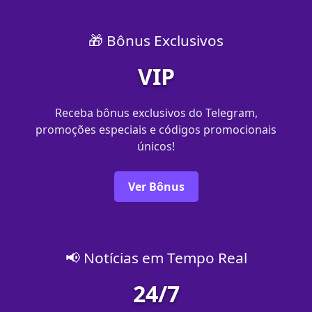
🎁 Bônus Exclusivos
VIP
Receba bônus exclusivos do Telegram,
promoções especiais e códigos promocionais
únicos!
Ver Bônus
📢 Notícias em Tempo Real
24/7